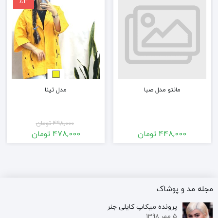
٪4
مانتو مدل صبا
مدل تینا
498,000
تومان
448,000
تومان
478,000
تومان
قیمت
قیمت
فعلی
اصلی
498,000 تومان
478,000 تومان
بود.
است.
مجله مد و پوشاک
پرونده‌ میکاپ کایلی جنر
5 مهر 1398