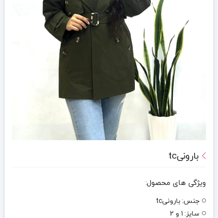
بارونیtc
ویژگی های محصول:
جنس:
بارونیtc
سایز:
1 و 2