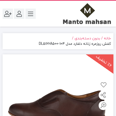
خانه
بدون دسته‌بندی
کفش روزمره زنانه دلفارد مدل DL5166A500-104
6
ت
خ
ف
ی
٪
ف