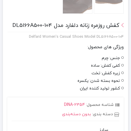
کفش روزمره زنانه دلفارد مدل DL5166A500-104
Delfard Women's Casual Shoes Model DL5166A500-104
ویژگی های محصول:
جنس:
چرم
کفی کفش:
ساده
زیره کفش:
تخت
نحوه بسته شدن:
یکسره
کشور تولید کننده:
ایران
شناسه محصول:
DINA-2354
دسته بندی:
بدون دسته‌بندی
سایز