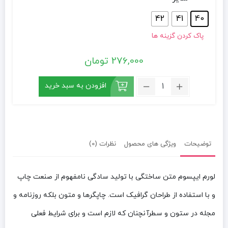
42
41
40
پاک کردن گزینه ها
276,000
تومان
تعداد:
افزودن به سبد خرید
کفش
روزمره
زنانه
دلفارد
مدل
توضیحات
ویژگی های محصول
نظرات (0)
DL5166A500-
104
لورم ایپسوم متن ساختگی با تولید سادگی نامفهوم از صنعت چاپ
و با استفاده از طراحان گرافیک است. چاپگرها و متون بلکه روزنامه و
مجله در ستون و سطرآنچنان که لازم است و برای شرایط فعلی