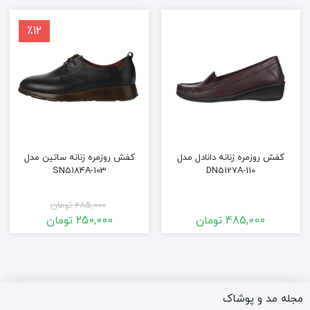
٪12
کفش روزمره زنانه دانادل مدل
کفش روزمره زنانه ساتین مدل
SN5184A-103
DN5127A-110
285,000
تومان
485,000
تومان
250,000
تومان
قیمت
قیمت
فعلی
اصلی
250,000 تومان
285,000 تومان
بود.
است.
مجله مد و پوشاک