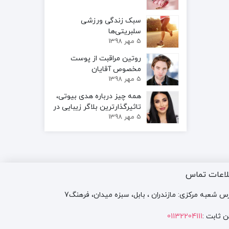
سبک زندگی ورزشی
سلبریتی‌ها
5 مهر 1398
روتین مراقبت از پوست
مخصوص آقایان
5 مهر 1398
همه چیز درباره هدی بیوتی،
تاثیرگذارترین بلاگر زیبایی در
5 مهر 1398
اینستاگرام
لاعات تماس
س شعبه مرکزی: مازندران ، بابل، سبزه میدان، فرهنگ7
ن ثابت :
01132204111