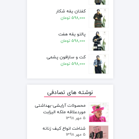
کفتان یقه شکار
598,000
تومان
پالتو یقه هفت
598,000
تومان
کت و سارافون پشمی
598,000
تومان
نوشته های تصادفی
محصولات آرایشی-بهداشتی
موردعلاقه ملکه الیزابت
5 مهر 1398
شناخت انواع کیف زنانه
5 مهر 1398