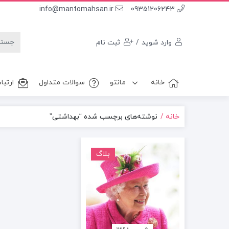
info@mantomahsan.ir
09351206243
وارد شوید
/
ثبت نام
خانه
مانتو
سوالات متداول
ارتباط
خانه
نوشته‌های برچسب شده “بهداشتی”
بلاگ