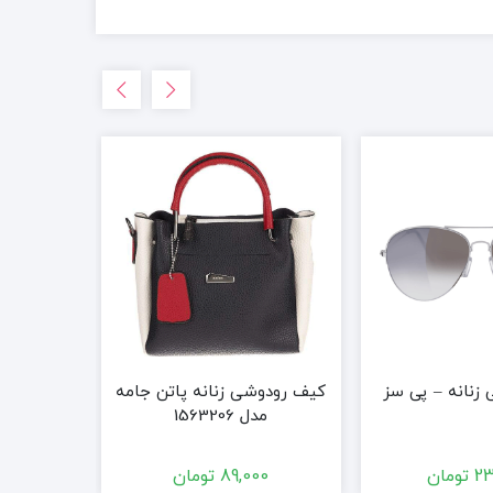
 زنانه – پی سز
کیف رودوشی زنانه پاتن جامه
کیف رودوش
مدل 1563206
مد
23
تومان
89,000
تومان
00