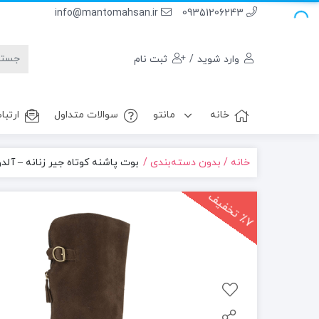
info@mantomahsan.ir
09351206243
وارد شوید
/
ثبت نام
خانه
مانتو
سوالات متداول
ارتباط
خانه
بدون دسته‌بندی
بوت پاشنه کوتاه جیر زنانه – آلدو
7
ت
خ
ف
ی
٪
ف