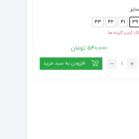
ایز
43
42
41
39
اک کردن گزینه ها
540,000
تومان
تعداد:
افزودن به سبد خرید
بوت
پاشنه
کوتاه
جیر
زنانه
-
آلدو