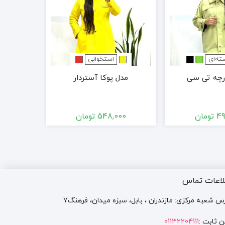
ته‌ای
استخوانی
چه تی سی
مدل پوکا آستردار
49
تومان
548,000
تومان
00
لاعات تماس
س شعبه مرکزی: مازندران ، بابل، سبزه میدان، فرهنگ7
ن ثابت :
01132204111