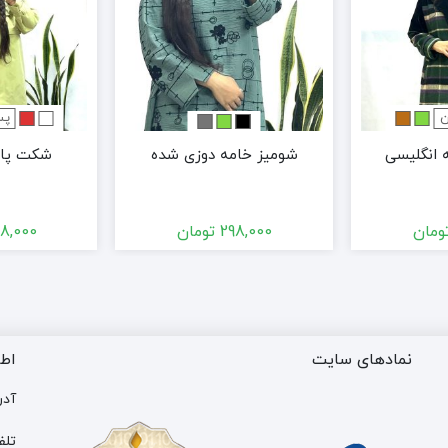
ن
پس
انگلیسی
شومیز خامه دوزی شده
شکت پار
ومان
298,000
تومان
8,000
نمادهای سایت
اط
آدر
تلف