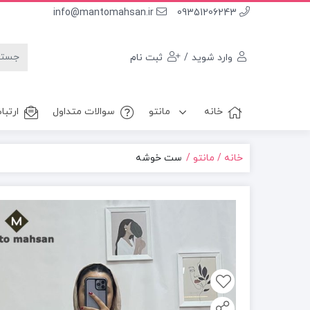
info@mantomahsan.ir
09351206243
وارد شوید
/
ثبت نام
خانه
مانتو
سوالات متداول
ارتباط
خانه
مانتو
ست خوشه