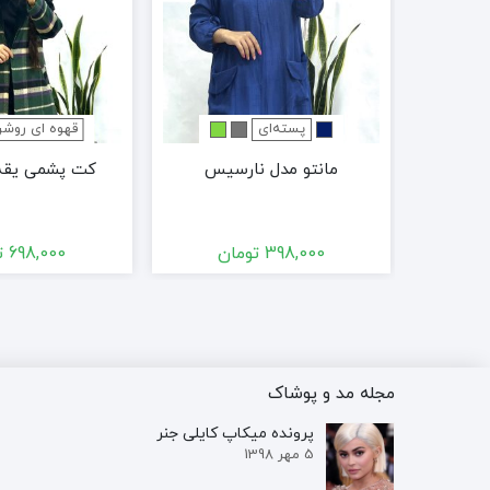
پسته‌ای
قهوه ای روش
د
مانتو مدل نارسیس
کت پشمی یقه 
ن
398,000
تومان
698,000
ت
مجله مد و پوشاک
پرونده‌ میکاپ کایلی جنر
5 مهر 1398