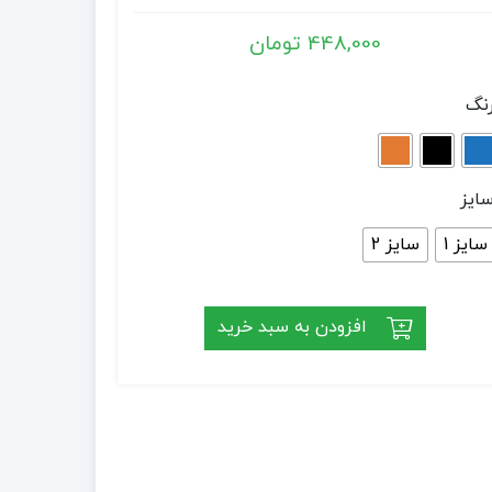
448,000
تومان
نگ
ایز
سایز 1
سایز 2
افزودن به سبد خرید