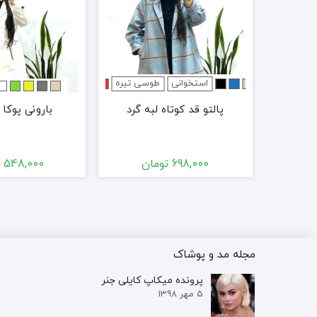
استخوانی
طوسی تیره
ا
پالتو قد کوتاه لبه گرد
بارونی پوکا 
ن
698,000
تومان
548,000
ت
مجله مد و پوشاک
پرونده‌ میکاپ کایلی جنر
5 مهر 1398