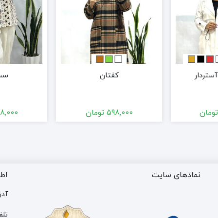
آستردار
کفتان
ست 
ومان
598,000
تومان
8,000
نمادهای سایت
اط
آدر
تلف