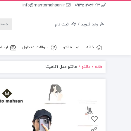
info@mantomahsan.ir
09351206243
وارد شوید
/
ثبت نام
خانه
مانتو
سوالات متداول
ارتباط
خانه
مانتو
مانتو مدل آناهیتا