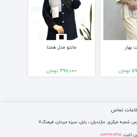
قهوه
بهار
مانتو مدل همتا
کت پشم
59
تومان
398,000
تومان
00
لاعات تماس
س شعبه مرکزی: مازندران ، بابل، سبزه میدان، فرهنگ7
ن ثابت :
01132204111