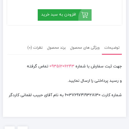
افزودن به سبد خرید
توضیحات
ویژگی های محصول
برند محصول
نظرات (0)
جهت ثبت سفارش با شماره
09351206243
تماس گرفته
و رسید پرداختی را ارسال نمایید.
شماره کارت
6037697419328130
به نام آقای
حبیب لقمانی کاردگر