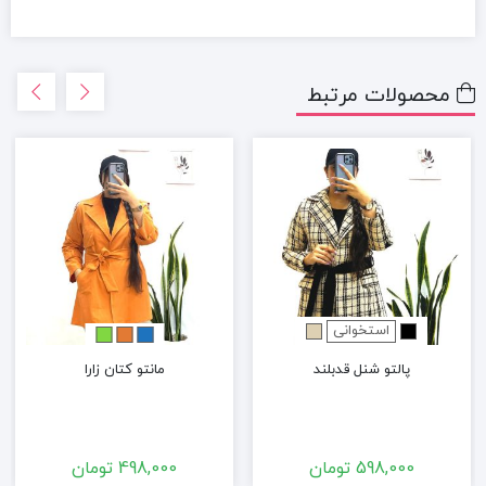
محصولات مرتبط
استخوانی
پالتو شنل قدبلند
مانتو کتان زارا
598,000
تومان
498,000
تومان