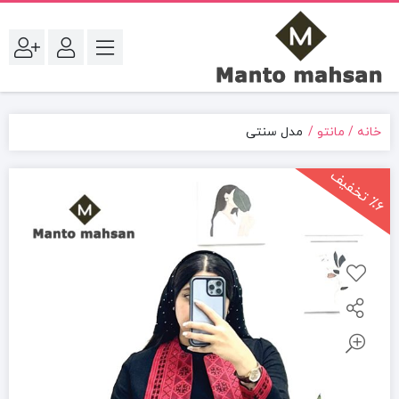
خانه
مانتو
مدل سنتی
6
ت
خ
ف
ی
٪
ف