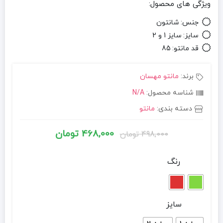
ویژگی های محصول:
جنس:
شانتون
سایز:
سایز 1 و 2
قد مانتو:
85
برند:
مانتو مهسان
شناسه محصول:
N/A
دسته بندی:
مانتو
468,000
تومان
498,000
تومان
قیمت
قیمت
فعلی
اصلی
رنگ
498,000 تومان
468,000 تومان
بود.
است.
سایز