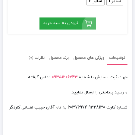
سایز 1
سایز 2
افزودن به سبد خرید
توضیحات
ویژگی های محصول
برند محصول
نظرات (0)
جهت ثبت سفارش با شماره
09351206243
تماس گرفته
و رسید پرداختی را ارسال نمایید.
شماره کارت
6037697419328130
به نام آقای
حبیب لقمانی کاردگر